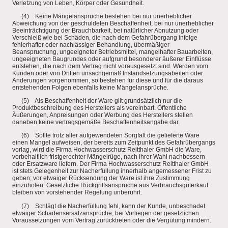
Verletzung von Leben, Körper oder Gesundheit.
(4) Keine Mängelansprüche bestehen bei nur unerheblicher
Abweichung von der geschuldeten Beschaffenheit, bei nur unerheblicher
Beeinträchtigung der Brauchbarkeit, bei natürlicher Abnutzung oder
Verschleiß wie bei Schäden, die nach dem Gefahrübergang infolge
fehlerhafter oder nachlässiger Behandlung, übermäßiger
Beanspruchung, ungeeigneter Betriebsmittel, mangelhafter Bauarbeiten,
ungeeigneten Baugrundes oder aufgrund besonderer äußerer Einflüsse
entstehen, die nach dem Vertrag nicht vorausgesetzt sind. Werden vom
Kunden oder von Dritten unsachgemäß Instandsetzungsabeiten oder
Änderungen vorgenommen, so bestehen für diese und für die daraus
entstehenden Folgen ebenfalls keine Mängelansprüche.
(5) Als Beschaffenheit der Ware gilt grundsätzlich nur die
Produktbeschreibung des Herstellers als vereinbart. Öffentliche
Äußerungen, Anpreisungen oder Werbung des Herstellers stellen
daneben keine vertragsgemäße Beschaffenheitsangabe dar.
(6) Sollte trotz aller aufgewendeten Sorgfalt die gelieferte Ware
einen Mangel aufweisen, der bereits zum Zeitpunkt des Gefahrübergangs
vorlag, wird die Firma Hochwasserschutz Reitthaler GmbH die Ware,
vorbehaltlich fristgerechter Mängelrüge, nach ihrer Wahl nachbessern
oder Ersatzware liefern. Der Firma Hochwasserschutz Reitthaler GmbH
ist stets Gelegenheit zur Nacherfüllung innerhalb angemessener Frist zu
geben; vor etwaiger Rücksendung der Ware ist ihre Zustimmung
einzuholen. Gesetzliche Rückgriffsansprüche aus Verbrauchsgüterkauf
bleiben von vorstehender Regelung unberührt.
(7) Schlägt die Nacherfüllung fehl, kann der Kunde, unbeschadet
etwaiger Schadensersatzansprüche, bei Vorliegen der gesetzlichen
Voraussetzungen vom Vertrag zurücktreten oder die Vergütung mindern.