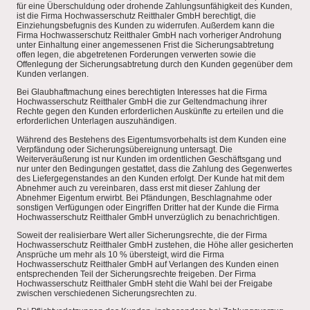
für eine Überschuldung oder drohende Zahlungsunfähigkeit des Kunden,
ist die Firma Hochwasserschutz Reitthaler GmbH berechtigt, die
Einziehungsbefugnis des Kunden zu widerrufen. Außerdem kann die
Firma Hochwasserschutz Reitthaler GmbH nach vorheriger Androhung
unter Einhaltung einer angemessenen Frist die Sicherungsabtretung
offen legen, die abgetretenen Forderungen verwerten sowie die
Offenlegung der Sicherungsabtretung durch den Kunden gegenüber dem
Kunden verlangen.
Bei Glaubhaftmachung eines berechtigten Interesses hat die Firma
Hochwasserschutz Reitthaler GmbH die zur Geltendmachung ihrer
Rechte gegen den Kunden erforderlichen Auskünfte zu erteilen und die
erforderlichen Unterlagen auszuhändigen.
Während des Bestehens des Eigentumsvorbehalts ist dem Kunden eine
Verpfändung oder Sicherungsübereignung untersagt. Die
Weiterveräußerung ist nur Kunden im ordentlichen Geschäftsgang und
nur unter den Bedingungen gestattet, dass die Zahlung des Gegenwertes
des Liefergegenstandes an den Kunden erfolgt. Der Kunde hat mit dem
Abnehmer auch zu vereinbaren, dass erst mit dieser Zahlung der
Abnehmer Eigentum erwirbt. Bei Pfändungen, Beschlagnahme oder
sonstigen Verfügungen oder Eingriffen Dritter hat der Kunde die Firma
Hochwasserschutz Reitthaler GmbH unverzüglich zu benachrichtigen.
Soweit der realisierbare Wert aller Sicherungsrechte, die der Firma
Hochwasserschutz Reitthaler GmbH zustehen, die Höhe aller gesicherten
Ansprüche um mehr als 10 % übersteigt, wird die Firma
Hochwasserschutz Reitthaler GmbH auf Verlangen des Kunden einen
entsprechenden Teil der Sicherungsrechte freigeben. Der Firma
Hochwasserschutz Reitthaler GmbH steht die Wahl bei der Freigabe
zwischen verschiedenen Sicherungsrechten zu.