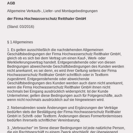
AGB
Allgemeine Verkaufs-, Liefer- und Montagebedingungen
der Firma Hochwasserschutz Reitthaler GmbH
(Stand: 03/2016)
§ 1 Allgemeines
1. Es gelten ausschließlich die nachstehenden Allgemeinen
Geschäftsbedingungen der Firma Hochwasserschutz Reitthaler GmbH,
gleich ob es sich bei dem Vertrag um einen Kauf-, Werk- oder
Werklieferungsvertrag handelt. Entgegenstehende oder von diesen
Bedingungen abweichende Geschäftsbedingungen des Kunden werden
nicht anerkannt, es sei denn, es wird ihrer Geltung seitens der Firma
Hochwasserschutz Reitthaler GmbH schriftlich oder in Textform
zugestimmt. Entgegenstehende oder abweichende
Geschäftsbedingungen des Kunden werden auch dann nicht anerkannt,
wenn die Firma Hochwasserschutz Reitthaler GmbH ihnen nicht
nochmals bei Eingang ausdrücklich widerspricht. Ist der Kunde
Unternehmer, gelten diese Bedingungen auch für Folgegeschäfte, auch
wenn nicht nochmals ausdrücklich auf sie hingewiesen wird.
2. Nebenabreden sowie Änderungen und Ergänzungen der Verträge
bedürfen stets der Bestätigung der Firma Hochwasserschutz Reitthaler
GmbH in Schrift- oder Textform. Änderungen dieses Formerfordernisses
bedürfen ihrerseits schriftlicher Vereinbarung.
3. „Verbraucher” im Sinne dieser Bedingungen ist jede natürliche Person,
die ein Rechtsgeschäft zu einem Zweck abschließt, der überwiegend