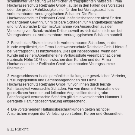
schuldhafter Verletzung wesentlicher Vertragspflichten haftet die Firma
Hochwasserschutz Reitthaler GmbH, außer in den Fällen des Vorsatzes
oder der groben Fahrlässigkeit, nur für den bei Vertragsabschluss
vorhersehbaren, vertragstypischen Schaden. Die Firma
Hochwasserschutz Reitthaler GmbH haftet insbesondere nicht für den
entgangenen Gewinn, für mittelbare Schäden, für Mangelfolgeschäden
und für Ansprüche Dritter mit Ausnahme von Ansprüchen aus der
Verletzung von Schutzrechten Dritter, soweit es sich dabei nicht um bei
Vertragsabschluss vorhersehbare, vertragstypischen Schäden handelt.
2. Besteht das Risiko eines nicht vorhersehbaren Schadens, ist der
Kunde verpflichtet, die Firma Hochwasserschutz Reitthaler GmbH hierauf
bei Vertragsschluss hinzuweisen. Dies gilt insbesondere, wenn der
Kunde mit seinem Abnehmer eine Vertragsstrafe vereinbart hat, deren
maximale Höhe 10 % der zwischen dem Kunden und der Firma
Hochwasserschutz Reitthaler GmbH vereinbarten Vertragssumme
übersteigt.
3. Ausgeschlossen ist die persönliche Haftung der gesetzlichen Vertreter,
Erfüllungsgehilfen und Betriebsangehörigen der Firma
Hochwasserschutz Reitthaler GmbH für von ihnen durch leichte
Fahrlässigkeit verursachte Schäden. Für von ihnen mit Ausnahme der
gesetzlichen Vertreter und leitenden Angestellten durch grobe
Fahrlässigkeit verursachte Schäden gilt die in vorstehender Nummer 1
geregelte Haftungsbeschränkung entsprechend.
4. Die vorstehenden Haftungsbeschränkungen gelten nicht bei
Ansprüchen wegen der Verletzung von Leben, Körper und Gesundheit.
§ 11 Rücktritt