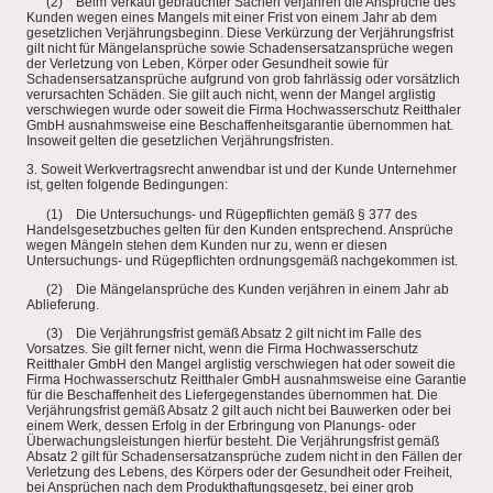
(2) Beim Verkauf gebrauchter Sachen verjähren die Ansprüche des
Kunden wegen eines Mangels mit einer Frist von einem Jahr ab dem
gesetzlichen Verjährungsbeginn. Diese Verkürzung der Verjährungsfrist
gilt nicht für Mängelansprüche sowie Schadensersatzansprüche wegen
der Verletzung von Leben, Körper oder Gesundheit sowie für
Schadensersatzansprüche aufgrund von grob fahrlässig oder vorsätzlich
verursachten Schäden. Sie gilt auch nicht, wenn der Mangel arglistig
verschwiegen wurde oder soweit die Firma Hochwasserschutz Reitthaler
GmbH ausnahmsweise eine Beschaffenheitsgarantie übernommen hat.
Insoweit gelten die gesetzlichen Verjährungsfristen.
3. Soweit Werkvertragsrecht anwendbar ist und der Kunde Unternehmer
ist, gelten folgende Bedingungen:
(1) Die Untersuchungs- und Rügepflichten gemäß § 377 des
Handelsgesetzbuches gelten für den Kunden entsprechend. Ansprüche
wegen Mängeln stehen dem Kunden nur zu, wenn er diesen
Untersuchungs- und Rügepflichten ordnungsgemäß nachgekommen ist.
(2) Die Mängelansprüche des Kunden verjähren in einem Jahr ab
Ablieferung.
(3) Die Verjährungsfrist gemäß Absatz 2 gilt nicht im Falle des
Vorsatzes. Sie gilt ferner nicht, wenn die Firma Hochwasserschutz
Reitthaler GmbH den Mangel arglistig verschwiegen hat oder soweit die
Firma Hochwasserschutz Reitthaler GmbH ausnahmsweise eine Garantie
für die Beschaffenheit des Liefergegenstandes übernommen hat. Die
Verjährungsfrist gemäß Absatz 2 gilt auch nicht bei Bauwerken oder bei
einem Werk, dessen Erfolg in der Erbringung von Planungs- oder
Überwachungsleistungen hierfür besteht. Die Verjährungsfrist gemäß
Absatz 2 gilt für Schadensersatzansprüche zudem nicht in den Fällen der
Verletzung des Lebens, des Körpers oder der Gesundheit oder Freiheit,
bei Ansprüchen nach dem Produkthaftungsgesetz, bei einer grob