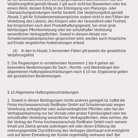
Verjährungsfrist gemäß Absatz 2 gilt auch nicht bei Bauwerken oder bei
einem Werk, dessen Erfolg in der Erbringung von Planungs- oder
Überwachungsleistungen hierfür besteht. Die Verjährungsfrist gemäß
Absatz 2 gilt für Schadensersatzansprüche zudem nicht in den Fällen der
Verletzung des Lebens, des Körpers oder der Gesundheit oder Freiheit,
bei Ansprüchen nach dem Produkthaftungsgesetz, bei einer grob
fahrlässigen Pflichtverletzung oder bei schuldhafter Verletzung
wesentlicher Vertragspflichten. Soweit in diesem Absatz von
Schadensersatzansprüchen gesprochen wird, werden auch Ansprüche
auf Ersatz vergeblicher Aufwendungen erfasst.
(4) In den in Absatz 3 benannten Fällen gilt jeweils die gesetzliche
Verjährungsfrist.
5. Die Regelungen in vorstehenden Nummern 1 bis 4 gehen als
besondere Bestimmungen für Sach-, Rechts- und Werkmängel den
allgemeinen Haftungsbeschränkungen nach § 10 vor. Ergänzend gelten
die gesetzlichen Bestimmungen.
§ 10 Allgemeine Haftungsbeschränkungen
1. Soweit in diesen Bedingungen nichts anderes geregelt ist, haftet die
Firma Hochwasserschutz Reitthaler GmbH auf Schadensersatz wegen
Verletzung vertraglicher oder außervertraglicher Pflichten oder bei der
Vertragsanbahnung nur bei Vorsatz oder grober Fahrlässigkeit oder bei
schuldhafter Verletzung wesentlicher Vertragspflichten, etwa solcher, die
der Vertrag der Firma Hochwasserschutz Reitthaler GmbH nach seinem
Inhalt und Zweck gerade auferlegen will oder deren Erfüllung die
ordnungsgemäße Durchführung des Vertrages überhaupt erst ermöglicht
und auf deren Einhaltung der Kunde regelmäßig vertrauen darf. Bei