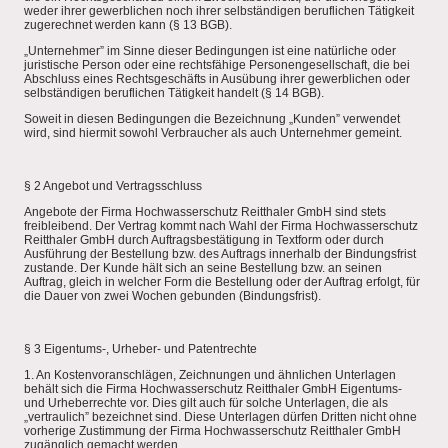
weder ihrer gewerblichen noch ihrer selbständigen beruflichen Tätigkeit
zugerechnet werden kann (§ 13 BGB).
„Unternehmer” im Sinne dieser Bedingungen ist eine natürliche oder
juristische Person oder eine rechtsfähige Personengesellschaft, die bei
Abschluss eines Rechtsgeschäfts in Ausübung ihrer gewerblichen oder
selbständigen beruflichen Tätigkeit handelt (§ 14 BGB).
Soweit in diesen Bedingungen die Bezeichnung „Kunden” verwendet
wird, sind hiermit sowohl Verbraucher als auch Unternehmer gemeint.
§ 2 Angebot und Vertragsschluss
Angebote der Firma Hochwasserschutz Reitthaler GmbH sind stets
freibleibend. Der Vertrag kommt nach Wahl der Firma Hochwasserschutz
Reitthaler GmbH durch Auftragsbestätigung in Textform oder durch
Ausführung der Bestellung bzw. des Auftrags innerhalb der Bindungsfrist
zustande. Der Kunde hält sich an seine Bestellung bzw. an seinen
Auftrag, gleich in welcher Form die Bestellung oder der Auftrag erfolgt, für
die Dauer von zwei Wochen gebunden (Bindungsfrist).
§ 3 Eigentums-, Urheber- und Patentrechte
1. An Kostenvoranschlägen, Zeichnungen und ähnlichen Unterlagen
behält sich die Firma Hochwasserschutz Reitthaler GmbH Eigentums-
und Urheberrechte vor. Dies gilt auch für solche Unterlagen, die als
„vertraulich” bezeichnet sind. Diese Unterlagen dürfen Dritten nicht ohne
vorherige Zustimmung der Firma Hochwasserschutz Reitthaler GmbH
zugänglich gemacht werden.