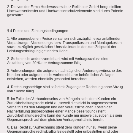
2. Die von der Firma Hochwasserschutz Reitthaler GmbH hergestellten
Hochwasserfenster und Hochwasserschutzelemente sind durch Patente
geschützt.
§ 4 Preise und Zahlungsbedingungen
1. Alle angegebenen Preise verstehen sich zuzüglich etwa anfallender
Verpackungs-, Versendungs- bzw. Transportkosten und Montagekosten
sowie zuzüglich gesetzlicher Umsatzsteuer in der zum Zeitpunkt der
Leistungserbringung geltenden Höhe.
2. Sofern nicht anders vereinbart, wird mit Vertragsschluss eine
Anzahlung von 20 % der Vertragssumme fällig.
3. Aufwendungen, die aufgrund nachträglicher Änderungswünsche des
Kunden oder aufgrund nicht vorhersehbarer behördlicher Auflagen
entstehen, werden ebenfalls gesondert berechnet.
4. Rechnungsbeträge sind sofort mit Zugang der Rechnung ohne Abzug
von Skonto fällig.
5. Im Falle des Vorhandenseins von Mängeln steht dem Kunden ein
Zurückbehaltungsrecht nicht zu, soweit dies nicht in angemessenem
Verhältnis zu den Mängeln und den voraussichtlichen Kosten der
Nacherfüllung (insbesondere einer Mängelbeseitigung) steht.
Zurückbehaltungsrechte kann der Kunde nur insoweit ausüben als sein
Gegenanspruch auf dem gleichen Vertragsverhältnis beruht.
6. Das Recht zur Aufrechnung steht dem Kunden nur zu, wenn seine
Gegenansprüche rechtskräftig festgestellt oder unbestritten sind oder