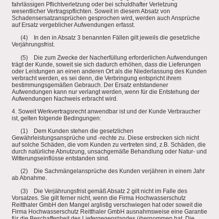
fahrlässigen Pflichtverletzung oder bei schuldhafter Verletzung
wesentlicher Vertragspflichten. Soweit in diesem Absatz von
Schadensersatzansprüchen gesprochen wird, werden auch Ansprüche
auf Ersatz vergeblicher Aufwendungen erfasst.
(4) In den in Absatz 3 benannten Fällen gilt jeweils die gesetzliche
Verjährungsfrist.
(5) Die zum Zwecke der Nacherfüllung erforderlichen Aufwendungen
trägt der Kunde, soweit sie sich dadurch erhöhen, dass die Lieferungen
oder Leistungen an einen anderen Ort als die Niederlassung des Kunden
verbracht werden, es sei denn, die Verbringung entspricht ihrem
bestimmungsgemäßen Gebrauch. Der Ersatz entstandener
Aufwendungen kann nur verlangt werden, wenn für die Entstehung der
Aufwendungen Nachweis erbracht wird.
4. Soweit Werkvertragsrecht anwendbar ist und der Kunde Verbraucher
ist, gelten folgende Bedingungen:
(1) Dem Kunden stehen die gesetzlichen
Gewährleistungsansprüche und -rechte zu. Diese erstrecken sich nicht
auf solche Schäden, die vom Kunden zu vertreten sind, z.B. Schäden, die
durch natürliche Abnutzung, unsachgemäße Behandlung oder Natur- und
Witterungseinflüsse entstanden sind.
(2) Die Sachmängelansprüche des Kunden verjähren in einem Jahr
ab Abnahme.
(3) Die Verjährungsfrist gemäß Absatz 2 gilt nicht im Falle des
Vorsatzes. Sie gilt ferner nicht, wenn die Firma Hochwasserschutz
Reitthaler GmbH den Mangel arglistig verschwiegen hat oder soweit die
Firma Hochwasserschutz Reitthaler GmbH ausnahmsweise eine Garantie
für die Beschaffenheit des Liefergegenstandes übernommen hat. Die