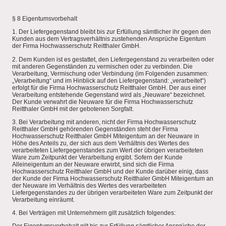
§ 8 Eigentumsvorbehalt
1. Der Liefergegenstand bleibt bis zur Erfüllung sämtlicher ihr gegen den
Kunden aus dem Vertragsverhältnis zustehenden Ansprüche Eigentum
der Firma Hochwasserschutz Reitthaler GmbH.
2. Dem Kunden ist es gestattet, den Liefergegenstand zu verarbeiten oder
mit anderen Gegenständen zu vermischen oder zu verbinden. Die
Verarbeitung, Vermischung oder Verbindung (im Folgenden zusammen:
„Verarbeitung“ und im Hinblick auf den Liefergegenstand: „verarbeitet“)
erfolgt für die Firma Hochwasserschutz Reitthaler GmbH. Der aus einer
Verarbeitung entstehende Gegenstand wird als „Neuware“ bezeichnet.
Der Kunde verwahrt die Neuware für die Firma Hochwasserschutz
Reitthaler GmbH mit der gebotenen Sorgfalt.
3. Bei Verarbeitung mit anderen, nicht der Firma Hochwasserschutz
Reitthaler GmbH gehörenden Gegenständen steht der Firma
Hochwasserschutz Reitthaler GmbH Miteigentum an der Neuware in
Höhe des Anteils zu, der sich aus dem Verhältnis des Wertes des
verarbeiteten Liefergegenstandes zum Wert der übrigen verarbeiteten
Ware zum Zeitpunkt der Verarbeitung ergibt. Sofern der Kunde
Alleineigentum an der Neuware erwirbt, sind sich die Firma
Hochwasserschutz Reitthaler GmbH und der Kunde darüber einig, dass
der Kunde der Firma Hochwasserschutz Reitthaler GmbH Miteigentum an
der Neuware im Verhältnis des Wertes des verarbeiteten
Liefergegenstandes zu der übrigen verarbeiteten Ware zum Zeitpunkt der
Verarbeitung einräumt.
4. Bei Verträgen mit Unternehmern gilt zusätzlich folgendes: