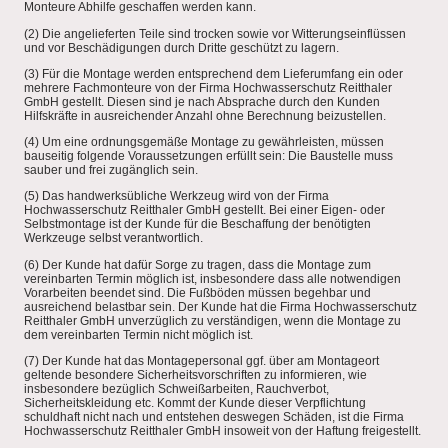
Monteure Abhilfe geschaffen werden kann.
(2) Die angelieferten Teile sind trocken sowie vor Witterungseinflüssen
und vor Beschädigungen durch Dritte geschützt zu lagern.
(3) Für die Montage werden entsprechend dem Lieferumfang ein oder
mehrere Fachmonteure von der Firma Hochwasserschutz Reitthaler
GmbH gestellt. Diesen sind je nach Absprache durch den Kunden
Hilfskräfte in ausreichender Anzahl ohne Berechnung beizustellen.
(4) Um eine ordnungsgemäße Montage zu gewährleisten, müssen
bauseitig folgende Voraussetzungen erfüllt sein: Die Baustelle muss
sauber und frei zugänglich sein.
(5) Das handwerksübliche Werkzeug wird von der Firma
Hochwasserschutz Reitthaler GmbH gestellt. Bei einer Eigen- oder
Selbstmontage ist der Kunde für die Beschaffung der benötigten
Werkzeuge selbst verantwortlich.
(6) Der Kunde hat dafür Sorge zu tragen, dass die Montage zum
vereinbarten Termin möglich ist, insbesondere dass alle notwendigen
Vorarbeiten beendet sind. Die Fußböden müssen begehbar und
ausreichend belastbar sein. Der Kunde hat die Firma Hochwasserschutz
Reitthaler GmbH unverzüglich zu verständigen, wenn die Montage zu
dem vereinbarten Termin nicht möglich ist.
(7) Der Kunde hat das Montagepersonal ggf. über am Montageort
geltende besondere Sicherheitsvorschriften zu informieren, wie
insbesondere bezüglich Schweißarbeiten, Rauchverbot,
Sicherheitskleidung etc. Kommt der Kunde dieser Verpflichtung
schuldhaft nicht nach und entstehen deswegen Schäden, ist die Firma
Hochwasserschutz Reitthaler GmbH insoweit von der Haftung freigestellt.