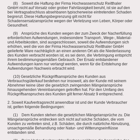
(8) Soweit die Haftung der Firma Hochwasserschutz Reitthaler
GmbH nicht auf Vorsatz oder grober Fahrlässigkeit beruht, ist sie auf den
bei Vertragsabschluss absehbaren typischerweise eintretenden Schaden
begrenzt. Diese Haftungsbegrenzung gilt nicht für
Schadensersatzansprüche wegen der Verletzung von Leben, Körper oder
Gesundheit.
(9) Ansprüche des Kunden wegen der zum Zweck der Nacherfüllung
erforderlichen Aufwendungen, insbesondere Transport-, Wege-, Material-
und Arbeitskosten, sind ausgeschlossen, soweit die Aufwendungen sich
erhöhen, weil die von der Firma Hochwasserschutz Reitthaler GmbH
gelieferte Ware nachträglich an einen anderen Ort als die Niederlassung
des Kunden verbracht worden ist, es sei denn, die Verbringung entspricht
ihrem bestimmungsgemäßen Gebrauch. Der Ersatz entstandener
Aufwendungen kann nur verlangt werden, wenn für die Entstehung der
Aufwendungen Nachweis erbracht wird.
(10) Gesetzliche Rückgriffsansprüche des Kunden aus
Verbrauchsgüterkauf bestehen nur insoweit, als der Kunde mit seinem
Abnehmer keine über die gesetzlich zwingenden Mängelansprüche
hinausgehenden Vereinbarungen getroffen hat. Für den Umfang des
Rückgriffsanspruches des Kunden gilt ferner Absatz 9 entsprechend.
2. Soweit Kaufvertragsrecht anwendbar ist und der Kunde Verbraucher
ist, gelten folgende Bedingungen:
(1) Dem Kunden stehen die gesetzlichen Mängelansprüche zu. Die
Mängelansprüche erstrecken sich nicht auf solche Schäden, die vom
Kunden zu vertreten sind, z.B. Schäden, die durch natürliche Abnutzung,
unsachgemäße Behandlung oder Natur- und Witterungseinflüsse
entstanden sind.