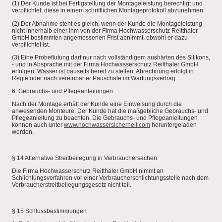
(1) Der Kunde ist bei Fertigstellung der Montageleistung berechtigt und
verpflichtet, diese in einem schriftlichen Montageprotokoll abzunehmen.
(2) Der Abnahme steht es gleich, wenn der Kunde die Montageleistung
nicht innerhalb einer ihm von der Firma Hochwasserschutz Reitthaler
GmbH bestimmten angemessenen Frist abnimmt, obwohl er dazu
verpflichtet ist.
​(3) Eine Probeflutung darf nur nach vollständigem aushärten des Silikons,
- und in Absprache mit der Firma Hochwasserschutz Reitthaler GmbH
erfolgen. Wasser ist bauseits bereit zu stellen, Abrechnung erfolgt in
Regie oder nach vereinbarter Pauschale im Wartungsvertrag.
6. Gebrauchs- und Pflegeanleitungen
Nach der Montage erhält der Kunde eine Einweisung durch die
anwesenden Monteure. Der Kunde hat die maßgebliche Gebrauchs- und
Pflegeanleitung zu beachten. Die Gebrauchs- und Pflegeanleitungen
können auch unter
www.hochwassersicherheit.com
heruntergeladen
werden.
§ 14 Alternative Streitbeilegung in Verbrauchersachen
Die Firma Hochwasserschutz Reitthaler GmbH nimmt an
Schlichtungsverfahren vor einer Verbraucherschlichtungsstelle nach dem
Verbraucherstreitbeilegungsgesetz nicht teil.
§ 15 Schlussbestimmungen