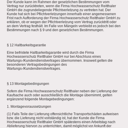
Der Kunde kann im Rahmen der gesetzlichen Bestimmungen vom
Vertrag nur zurücktreten, wenn die Firma Hochwasserschutz Reitthaler
GmbH die zugrundeliegende Pflichtverletzung zu vertreten hat. Der
Kunde hat sich bei Pflichtverletzungen innerhalb einer angemessenen
Frist nach Aufforderung der Firma Hochwasserschutz Reitthaler GmbH zu
erklären, ob er wegen der Pflichtverletzung vom Vertrag zurücktritt oder
an dem Vertrag festhält. Im Falle von Mängeln verbleibt es jedoch bei den
Bestimmungen nach § 9 und den gesetzlichen Bestimmungen.
§ 12 Haltbarkeitsgarantie
Eine befristete Haltbarkeitsgarantie wird durch die Firma
Hochwasserschutz Reitthaler GmbH nur bei Abschluss eines
Wartungs-/Kundendienstvertrages übernommen. Insoweit gelten die
besonderen Vertragsbedingungen des
Wartungs-/Kundendienstvertrages.
§ 13 Montagebedingungen
Sofern die Firma Hochwasserschutz Reitthaler neben der Lieferung der
Kaufsache auch oder ausschließlich die Montage übernimmt, gelten
ergänzend folgende Montagebedingungen:
1. Montagevoraussetzungen
(1) Falls Teile der Lieferung offensichtliche Transportschäden aufweisen
bzw. die Lieferung nicht vollständig ist, hat der Kunde die Firma
Hochwasserschutz Reitthaler GmbH spätestens einen Arbeitstag nach
Ablieferung hiervon zu unterrichten, damit möglichst vor Ankunft der