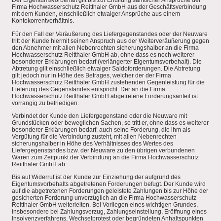
Der Eigentumsvorbehalt gilt bis zur Erfüllung sämtlicher Ansprüche der
Firma Hochwasserschutz Reitthaler GmbH aus der Geschäftsverbindung
mit dem Kunden, einschließlich etwaiger Ansprüche aus einem
Kontokorrentverhältnis.
Für den Fall der Veräußerung des Liefergegenstandes oder der Neuware
tritt der Kunde hiermit seinen Anspruch aus der Weiterveräußerung gegen
den Abnehmer mit allen Nebenrechten sicherungshalber an die Firma
Hochwasserschutz Reitthaler GmbH ab, ohne dass es noch weiterer
besonderer Erklärungen bedarf (verlängerter Eigentumsvorbehalt). Die
Abtretung gilt einschließlich etwaiger Saldoforderungen. Die Abtretung
gilt jedoch nur in Höhe des Betrages, welcher der der Firma
Hochwasserschutz Reitthaler GmbH zustehenden Gegenleistung für die
Lieferung des Gegenstandes entspricht. Der an die Firma
Hochwasserschutz Reitthaler GmbH abgetretene Forderungsanteil ist
vorrangig zu befriedigen.
Verbindet der Kunde den Liefergegenstand oder die Neuware mit
Grundstücken oder beweglichen Sachen, so tritt er, ohne dass es weiterer
besonderer Erklärungen bedarf, auch seine Forderung, die ihm als
Vergütung für die Verbindung zusteht, mit allen Nebenrechten
sicherungshalber in Höhe des Verhältnisses des Wertes des
Liefergegenstandes bzw. der Neuware zu den übrigen verbundenen
Waren zum Zeitpunkt der Verbindung an die Firma Hochwasserschutz
Reitthaler GmbH ab.
Bis auf Widerruf ist der Kunde zur Einziehung der aufgrund des
Eigentumsvorbehalts abgetretenen Forderungen befugt. Der Kunde wird
auf die abgetretenen Forderungen geleistete Zahlungen bis zur Höhe der
gesicherten Forderung unverzüglich an die Firma Hochwasserschutz
Reitthaler GmbH weiterleiten. Bei Vorliegen eines wichtigen Grundes,
insbesondere bei Zahlungsverzug, Zahlungseinstellung, Eröffnung eines
Insolvenzverfahrens, Wechselprotest oder begründeten Anhaltspunkten