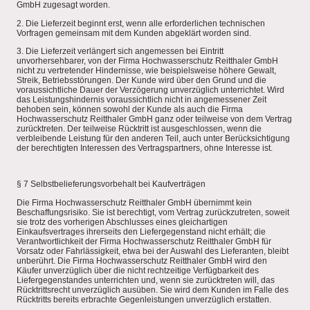
GmbH zugesagt worden.
2. Die Lieferzeit beginnt erst, wenn alle erforderlichen technischen
Vorfragen gemeinsam mit dem Kunden abgeklärt worden sind.
3. Die Lieferzeit verlängert sich angemessen bei Eintritt
unvorhersehbarer, von der Firma Hochwasserschutz Reitthaler GmbH
nicht zu vertretender Hindernisse, wie beispielsweise höhere Gewalt,
Streik, Betriebsstörungen. Der Kunde wird über den Grund und die
voraussichtliche Dauer der Verzögerung unverzüglich unterrichtet. Wird
das Leistungshindernis voraussichtlich nicht in angemessener Zeit
behoben sein, können sowohl der Kunde als auch die Firma
Hochwasserschutz Reitthaler GmbH ganz oder teilweise von dem Vertrag
zurücktreten. Der teilweise Rücktritt ist ausgeschlossen, wenn die
verbleibende Leistung für den anderen Teil, auch unter Berücksichtigung
der berechtigten Interessen des Vertragspartners, ohne Interesse ist.
§ 7 Selbstbelieferungsvorbehalt bei Kaufverträgen
Die Firma Hochwasserschutz Reitthaler GmbH übernimmt kein
Beschaffungsrisiko. Sie ist berechtigt, vom Vertrag zurückzutreten, soweit
sie trotz des vorherigen Abschlusses eines gleichartigen
Einkaufsvertrages ihrerseits den Liefergegenstand nicht erhält; die
Verantwortlichkeit der Firma Hochwasserschutz Reitthaler GmbH für
Vorsatz oder Fahrlässigkeit, etwa bei der Auswahl des Lieferanten, bleibt
unberührt. Die Firma Hochwasserschutz Reitthaler GmbH wird den
Käufer unverzüglich über die nicht rechtzeitige Verfügbarkeit des
Liefergegenstandes unterrichten und, wenn sie zurücktreten will, das
Rücktrittsrecht unverzüglich ausüben. Sie wird dem Kunden im Falle des
Rücktritts bereits erbrachte Gegenleistungen unverzüglich erstatten.