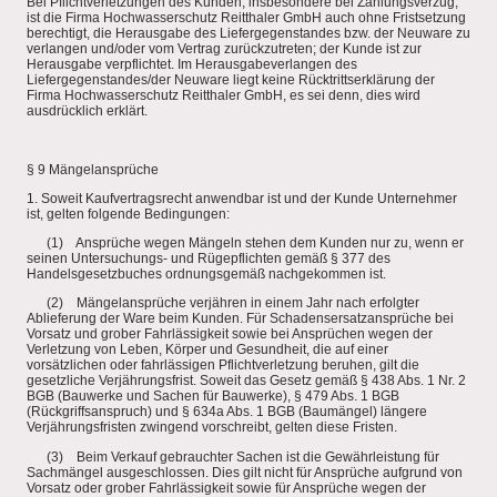
Bei Pflichtverletzungen des Kunden, insbesondere bei Zahlungsverzug,
ist die Firma Hochwasserschutz Reitthaler GmbH auch ohne Fristsetzung
berechtigt, die Herausgabe des Liefergegenstandes bzw. der Neuware zu
verlangen und/oder vom Vertrag zurückzutreten; der Kunde ist zur
Herausgabe verpflichtet. Im Herausgabeverlangen des
Liefergegenstandes/der Neuware liegt keine Rücktrittserklärung der
Firma Hochwasserschutz Reitthaler GmbH, es sei denn, dies wird
ausdrücklich erklärt.
§ 9 Mängelansprüche
1. Soweit Kaufvertragsrecht anwendbar ist und der Kunde Unternehmer
ist, gelten folgende Bedingungen:
(1) Ansprüche wegen Mängeln stehen dem Kunden nur zu, wenn er
seinen Untersuchungs- und Rügepflichten gemäß § 377 des
Handelsgesetzbuches ordnungsgemäß nachgekommen ist.
(2) Mängelansprüche verjähren in einem Jahr nach erfolgter
Ablieferung der Ware beim Kunden. Für Schadensersatzansprüche bei
Vorsatz und grober Fahrlässigkeit sowie bei Ansprüchen wegen der
Verletzung von Leben, Körper und Gesundheit, die auf einer
vorsätzlichen oder fahrlässigen Pflichtverletzung beruhen, gilt die
gesetzliche Verjährungsfrist. Soweit das Gesetz gemäß § 438 Abs. 1 Nr. 2
BGB (Bauwerke und Sachen für Bauwerke), § 479 Abs. 1 BGB
(Rückgriffsanspruch) und § 634a Abs. 1 BGB (Baumängel) längere
Verjährungsfristen zwingend vorschreibt, gelten diese Fristen.
(3) Beim Verkauf gebrauchter Sachen ist die Gewährleistung für
Sachmängel ausgeschlossen. Dies gilt nicht für Ansprüche aufgrund von
Vorsatz oder grober Fahrlässigkeit sowie für Ansprüche wegen der